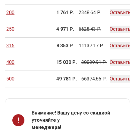
200
1 761 Р.
2348.64 Р.
Оставить з
250
4 971 Р.
6628.43 Р.
Оставить з
315
8 353 Р.
11137.17 Р.
Оставить з
400
15 030 Р.
20039.91 Р.
Оставить з
500
49 781 Р.
66374.66 Р.
Оставить з
Внимание! Вашу цену со скидкой
!
уточняйте у
менеджера!