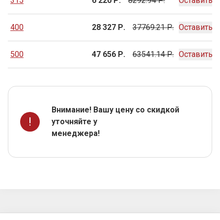
315
6 220 Р.
8292.94 Р.
Оставить з
400
28 327 Р.
37769.21 Р.
Оставить з
500
47 656 Р.
63541.14 Р.
Оставить з
Внимание! Вашу цену со скидкой
!
уточняйте у
менеджера!