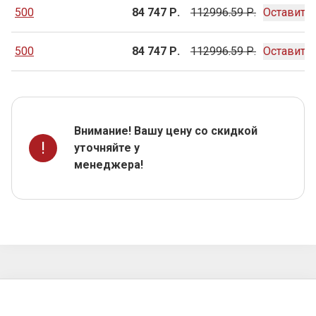
500
84 747 Р.
112996.59 Р.
Оставить 
500
84 747 Р.
112996.59 Р.
Оставить 
Внимание! Вашу цену со скидкой
!
уточняйте у
менеджера!