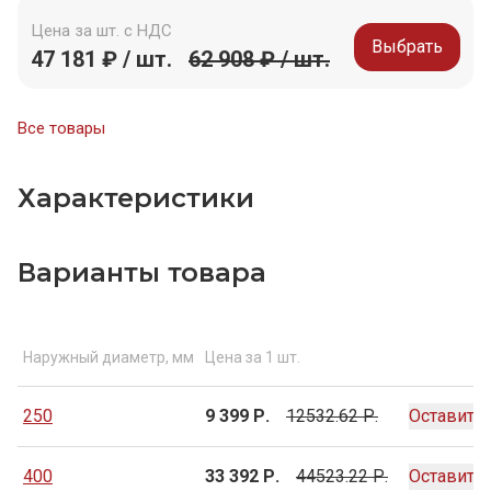
Цена за шт. с НДС
Выбрать
47 181 ₽ / шт.
62 908 ₽ / шт.
Все товары
Характеристики
Варианты товара
Наружный диаметр, мм
Цена за 1 шт.
250
9 399 Р.
12532.62 Р.
Оставить 
400
33 392 Р.
44523.22 Р.
Оставить 