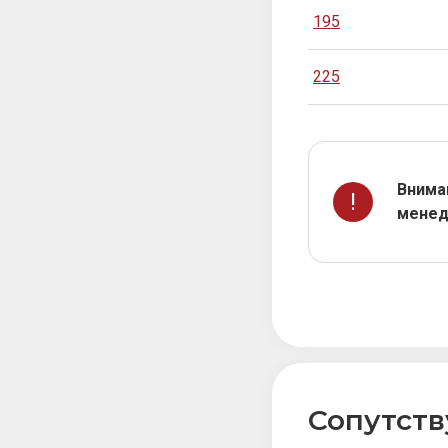
195
225
Вниман
!
менед
Сопутст