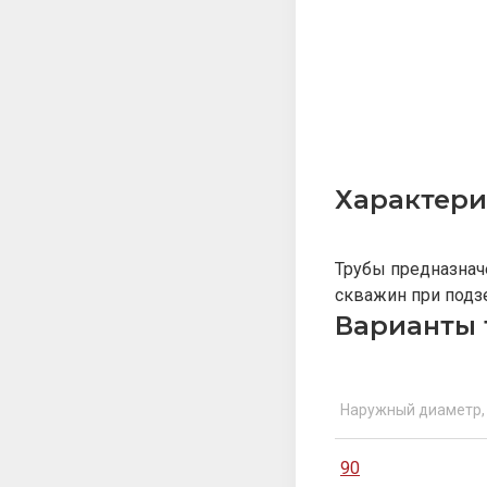
Характери
Трубы предназнач
скважин при под
Варианты 
Наружный диаметр,
90