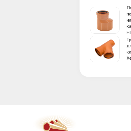
П
п
н
к
Н
Тр
д
к
Х