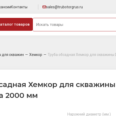
кансии
Контакты
sales@trubotorgrus.ru
аталог товаров
ы для скважин
Хемкор
Труба обсадная Хемкор для скважины D
садная Хемкор для скважины D
а 2000 мм
Наружний диаметр (мм.)