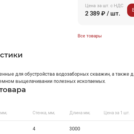
Цена за шт. с НДС
2 389 ₽ / шт.
Все товары
стики
енные для обустройства водозаборных скважин, а также д
земном выщелачивании полезных ископаемых.
товара
 мм;
Стенка, мм;
Длина мм;
Цена за 1 шт.
4
3000